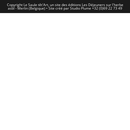
Copyright Le Saule têt'Art, un site des éditions Les Déjeuners sur l'herbe
asbl - Merlin (Belgique) • Site créé par Studio Plume +32 (0)69 22 73 49