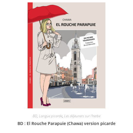
BD
,
Langue picarde
,
Les déjeuners sur l'herbe
BD : El Rouche Parapuie (Chawa) version picarde