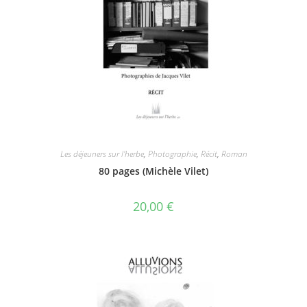
Les déjeuners sur l'herbe
,
Photographie
,
Récit
,
Roman
80 pages (Michèle Vilet)
20,00
€