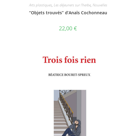
Arts plastiques
,
Les déjeuners sur l'herbe
,
Nouvelles
“Objets trouvés” d’Anaïs Cochonneau
22,00
€