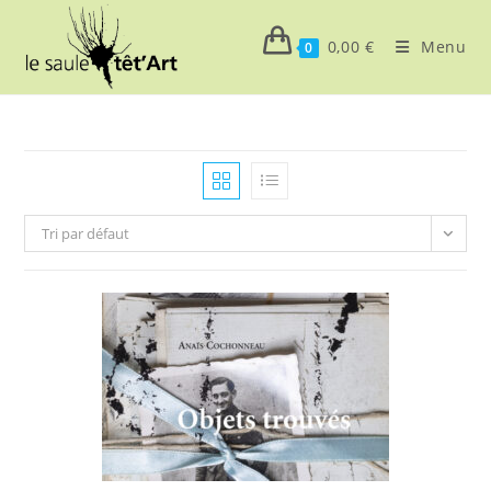
Skip
to
0,00
€
Menu
0
content
Tri par défaut