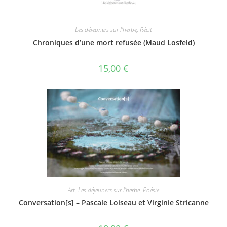
Les déjeuners sur l'herbe
,
Récit
Chroniques d’une mort refusée (Maud Losfeld)
15,00
€
Art
,
Les déjeuners sur l'herbe
,
Poésie
Conversation[s] – Pascale Loiseau et Virginie Stricanne