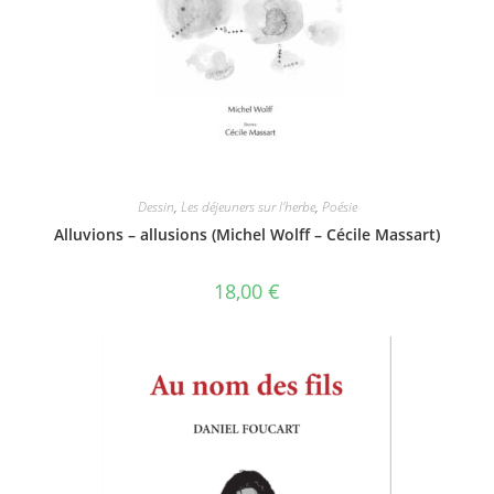
Dessin
,
Les déjeuners sur l'herbe
,
Poésie
Alluvions – allusions (Michel Wolff – Cécile Massart)
18,00
€