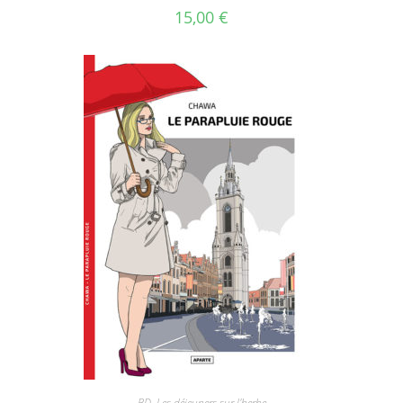
15,00
€
BD
,
Les déjeuners sur l'herbe