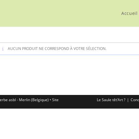
Accueil
AUCUN PRODUIT NE CORRESPOND À VOTRE SÉLECTION.
erbe asbl - Merlin (Belgique) • Site
Le Saule têt’Art ?
Cond