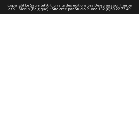
Copyright Le Saule têt'Art, un site des éditions Les Déjeuners sur l'herbe
asbl - Merlin (Belgique) • Site créé par Studio Plume +32 (0)69 22 73 49