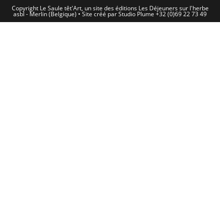
Copyright Le Saule têt'Art, un site des éditions Les Déjeuners sur l'herbe
asbl - Merlin (Belgique) • Site créé par Studio Plume +32 (0)69 22 73 49