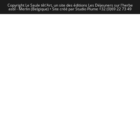
Copyright Le Saule têt'Art, un site des éditions Les Déjeuners sur l'herbe
asbl - Merlin (Belgique) • Site créé par Studio Plume +32 (0)69 22 73 49