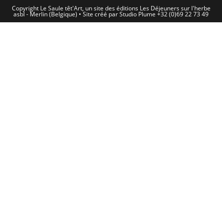
Copyright Le Saule têt'Art, un site des éditions Les Déjeuners sur l'herbe
asbl - Merlin (Belgique) • Site créé par Studio Plume +32 (0)69 22 73 49