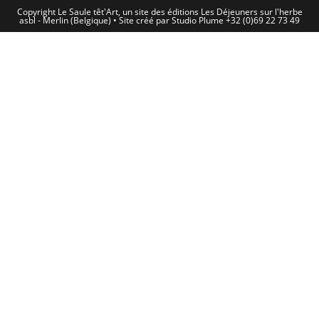
Copyright Le Saule têt'Art, un site des éditions Les Déjeuners sur l'herbe
asbl - Merlin (Belgique) • Site créé par Studio Plume +32 (0)69 22 73 49