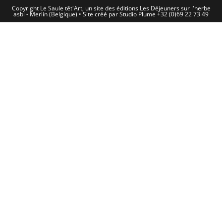
Copyright Le Saule têt'Art, un site des éditions Les Déjeuners sur l'herbe
asbl - Merlin (Belgique) • Site créé par Studio Plume +32 (0)69 22 73 49