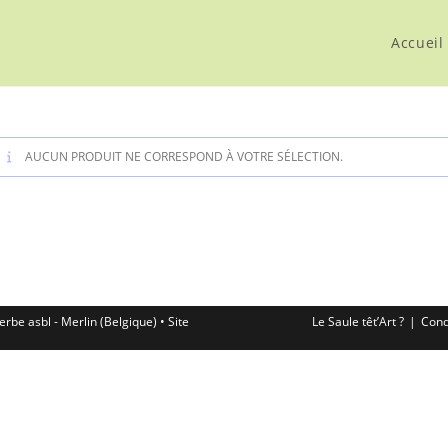
Accueil
AUCUN PRODUIT NE CORRESPOND À VOTRE SÉLECTION.
erbe asbl - Merlin (Belgique) • Site
Le Saule têt’Art ?
Cond