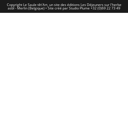
Copyright Le Saule têt'Art, un site des éditions Les Déjeuners sur l'herbe
asbl - Merlin (Belgique) • Site créé par Studio Plume +32 (0)69 22 73 49