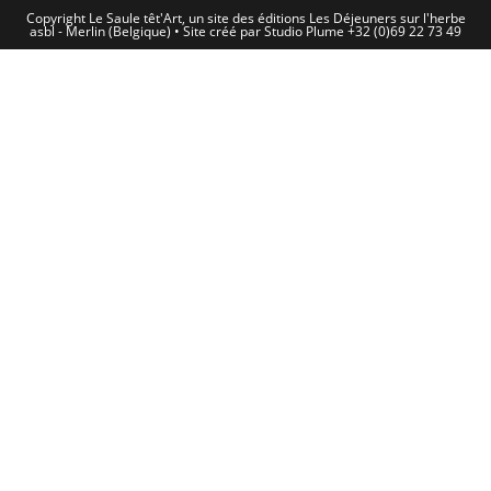
Copyright Le Saule têt'Art, un site des éditions Les Déjeuners sur l'herbe
asbl - Merlin (Belgique) • Site créé par Studio Plume +32 (0)69 22 73 49