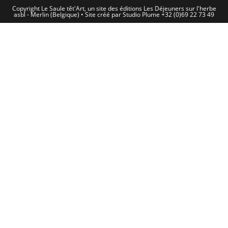
Copyright Le Saule têt'Art, un site des éditions Les Déjeuners sur l'herbe
asbl - Merlin (Belgique) • Site créé par Studio Plume +32 (0)69 22 73 49