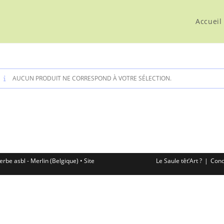
Accueil
AUCUN PRODUIT NE CORRESPOND À VOTRE SÉLECTION.
erbe asbl - Merlin (Belgique) • Site
Le Saule têt’Art ?
Cond