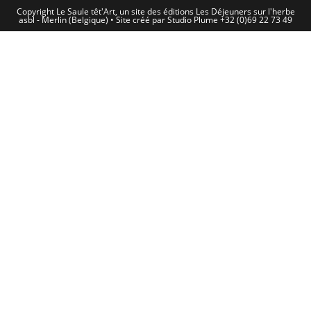
Copyright Le Saule têt'Art, un site des éditions Les Déjeuners sur l'herbe
asbl - Merlin (Belgique) • Site créé par Studio Plume +32 (0)69 22 73 49