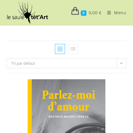
Skip
to
0,00
€
Menu
0
content
Tri par défaut