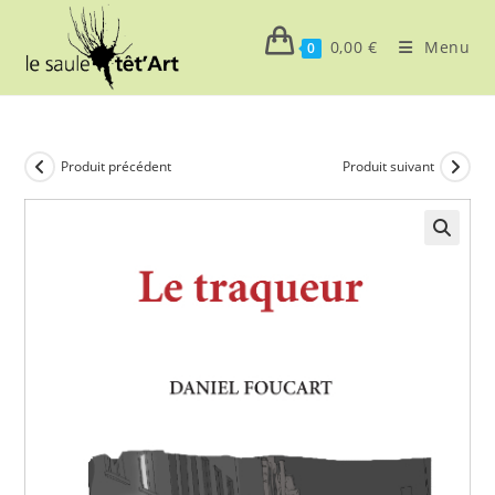
Skip
to
0,00
€
Menu
0
content
Produit précédent
Produit suivant