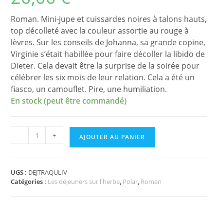
Roman. Mini-jupe et cuissardes noires à talons hauts,
top décolleté avec la couleur assortie au rouge à
lèvres. Sur les conseils de Johanna, sa grande copine,
Virginie s’était habillée pour faire décoller la libido de
Dieter. Cela devait être la surprise de la soirée pour
célébrer les six mois de leur relation. Cela a été un
fiasco, un camouflet. Pire, une humiliation.
En stock (peut être commandé)
quantité
-
+
AJOUTER AU PANIER
de
Le
traqueur
de
UGS :
DEJTRAQULIV
Catégories :
Les déjeuners sur l'herbe
,
Polar
,
Roman
Daniel
Foucart