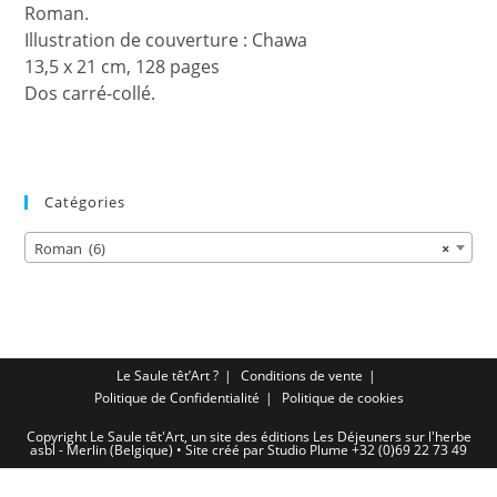
Roman.
Illustration de couverture : Chawa
13,5 x 21 cm, 128 pages
Dos carré-collé.
Catégories
Roman (6)
×
Le Saule têt’Art ?
Conditions de vente
Politique de Confidentialité
Politique de cookies
Copyright Le Saule têt'Art, un site des éditions Les Déjeuners sur l'herbe
asbl - Merlin (Belgique) • Site créé par Studio Plume +32 (0)69 22 73 49