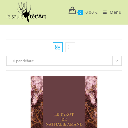
Skip
to
0,00
€
Menu
0
content
Tri par défaut