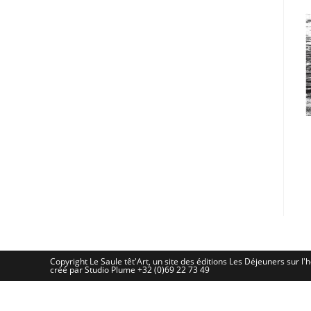
Copyright Le Saule têt'Art, un site des éditions Les Déjeuners sur l'h
créé par Studio Plume +32 (0)69 22 73 49