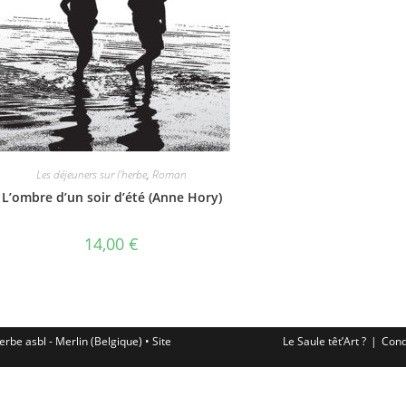
Les déjeuners sur l'herbe
,
Roman
L’ombre d’un soir d’été (Anne Hory)
14,00
€
erbe asbl - Merlin (Belgique) • Site
Le Saule têt’Art ?
Cond