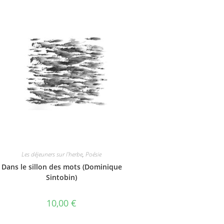
Les déjeuners sur l'herbe
,
Poésie
Dans le sillon des mots (Dominique
Sintobin)
10,00
€