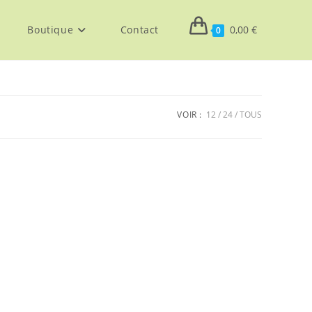
Boutique
Contact
0,00
€
0
VOIR :
12
24
TOUS