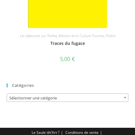
Les déjeuners sur l'herbe
,
Maison de la Culture Tournai
,
Poésie
Traces du fugace
5,00
€
Catégories
Sélectionner une catégorie
Le Saule têt’Art ?
Conditions de vente