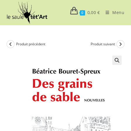
Skip
to
0,00
€
Menu
0
content
Produit précédent
Produit suivant