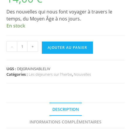
Des nouvelles qui nous font voyager à travers le
temps, du Moyen Âge à nos jours.
En stock
quantité
-
+
AJOUTER AU PANIER
de
Des
grains
de
UGS :
DEJGRAINSABLELIV
Catégories :
Les déjeuners sur l'herbe
,
Nouvelles
sable
(Béatrice
Bouret-
Spreux)
DESCRIPTION
INFORMATIONS COMPLÉMENTAIRES