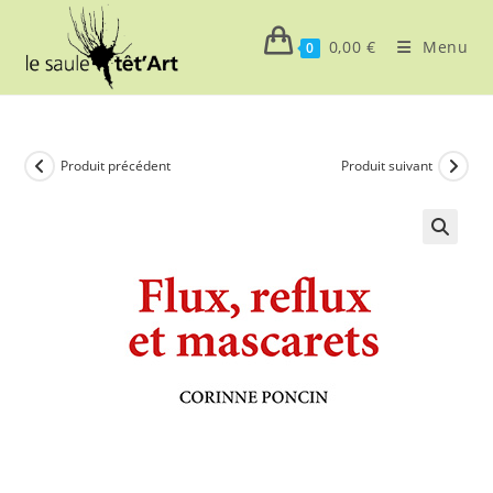
Skip
to
0,00
€
Menu
0
content
Produit précédent
Produit suivant