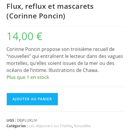
Flux, reflux et mascarets
(Corinne Poncin)
14,00
€
Corinne Poncin propose son troisième recueil de
“nouvelles” qui entraînent le lecteur dans des vagues
mortelles, qu’elles soient issues de la mer ou des
océans de l’intime. Illustrations de Chawa.
Plus que 1 en stock
quantité
AJOUTER AU PANIER
de
Flux,
reflux
et
UGS :
DEJFLUXLIV
Catégories :
Les déjeuners sur l'herbe
,
Nouvelles
mascarets