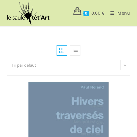
Skip
to
0,00
€
Menu
0
content
Tri par défaut