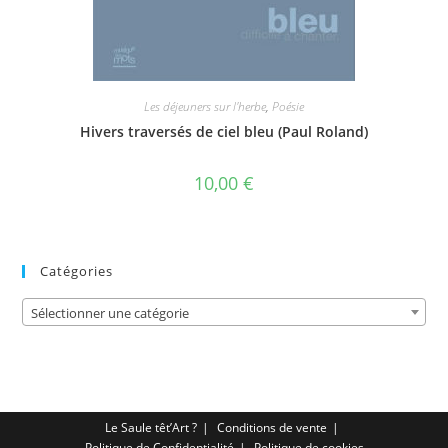
Les déjeuners sur l'herbe
,
Poésie
Hivers traversés de ciel bleu (Paul Roland)
10,00
€
Catégories
Sélectionner une catégorie
Le Saule têt’Art ?
Conditions de vente
Politique de Confidentialité
Politique de cookies