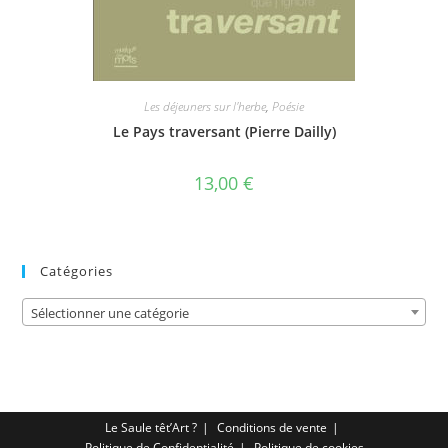
Les déjeuners sur l'herbe
,
Poésie
Le Pays traversant (Pierre Dailly)
13,00
€
Catégories
Sélectionner une catégorie
Le Saule têt’Art ?
Conditions de vente
Politique de Confidentialité
Politique de cookies