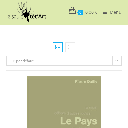
Skip
to
0,00
€
Menu
0
content
Tri par défaut