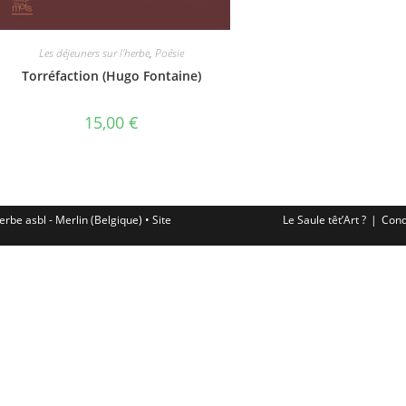
Les déjeuners sur l'herbe
,
Poésie
Torréfaction (Hugo Fontaine)
15,00
€
erbe asbl - Merlin (Belgique) • Site
Le Saule têt’Art ?
Cond