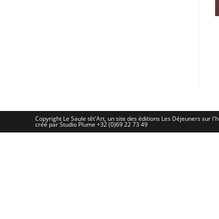
Copyright Le Saule têt'Art, un site des éditions Les Déjeuners sur l'h
créé par Studio Plume +32 (0)69 22 73 49