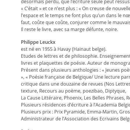
désormais perdu, que l’écriture seule peut ressus
« C’était » et ce n’est plus : « On creuse de nouvel
l’espace et le temps ne font plus qu’un dans le nœ
faut, coûte que coûte, conjurer comme le mauvais
Il reste le livre, avec sa marge défunte, noire.
Philippe Leuckx
est né en 1955 à Havay (Hainaut belge).
Etudes de lettres et de philosophie. Enseignemen
livres et plaquettes de poésie. Auteur de monogra
Présent dans plusieurs anthologies : « Jeunes poè
», « Poésie française de Belgique/ Une lecture pa
critique dans une douzaine de revues (Nos Lettres
texture, Recours au poème, poezibao, Diptyque,
La Cause Littéraire, Phoenix, Les Belles Phrases, R
Plusieurs résidences d’écriture à l’Academia Belg
Plusieurs prix : Prix Pyramide, Emma-Martin, Gros
Administrateur de l’Association des Ecrivains Belg