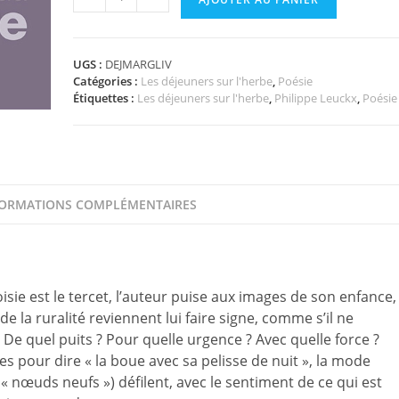
de
La
marge
noire
UGS :
DEJMARGLIV
Catégories :
Les déjeuners sur l'herbe
,
Poésie
du
Étiquettes :
Les déjeuners sur l'herbe
,
Philippe Leuckx
,
Poésie
livre
(Philippe
Leuckx)
FORMATIONS COMPLÉMENTAIRES
sie est le tercet, l’auteur puise aux images de son enfance,
de la ruralité reviennent lui faire signe, comme s’il ne
De quel puits ? Pour quelle urgence ? Avec quelle force ?
s pour dire « la boue avec sa pelisse de nuit », la mode
s « nœuds neufs ») défilent, avec le sentiment de ce qui est