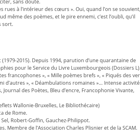
citer, sans doute.
les rues à l’intérieur des cœurs ». Oui, quand l’on se souvient
ud même des poèmes, et le pire ennemi, c’est l’oubli, qu’il
 sort.
t (1979-2015). Depuis 1994, parution d’une quarantaine de
phies pour le Service du Livre Luxembourgeois (Dossiers L)
tes francophones », « Mille poèmes brefs », « Piqués des ve
rmi d’autres », « Déambulations romaines »… Intense activité
, Journal des Poètes, Bleu d’encre, Francophonie Vivante,
eflets Wallonie-Bruxelles, Le Bibliothécaire)
ica de Rome.
 Sel, Robert-Goffin, Gauchez-Philippot.
es. Membre de l’Association Charles Plisnier et de la SCAM.