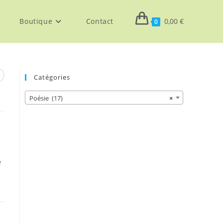
Boutique
Contact
0,00
€
0
Catégories
Poésie (17)
×
e