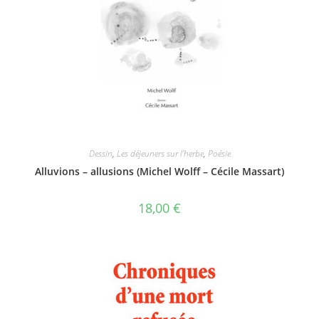
Dessin
,
Les déjeuners sur l'herbe
,
Poésie
Alluvions – allusions (Michel Wolff – Cécile Massart)
18,00
€