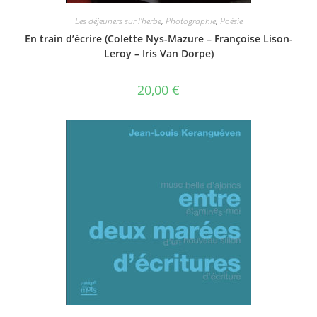
Les déjeuners sur l'herbe
,
Photographie
,
Poésie
En train d’écrire (Colette Nys-Mazure – Françoise Lison-
Leroy – Iris Van Dorpe)
20,00
€