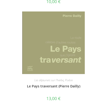
10,00
€
Les déjeuners sur l'herbe
,
Poésie
Le Pays traversant (Pierre Dailly)
13,00
€