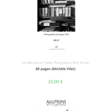
Les déjeuners sur l'herbe
,
Photographie
,
Récit
,
Roman
80 pages (Michèle Vilet)
20,00
€