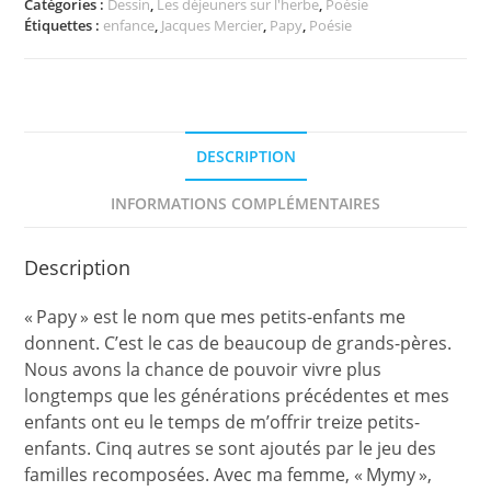
Catégories :
Dessin
,
Les déjeuners sur l'herbe
,
Poésie
Étiquettes :
enfance
,
Jacques Mercier
,
Papy
,
Poésie
DESCRIPTION
INFORMATIONS COMPLÉMENTAIRES
Description
« Papy » est le nom que mes petits-enfants me
donnent. C’est le cas de beaucoup de grands-pères.
Nous avons la chance de pouvoir vivre plus
longtemps que les générations précédentes et mes
enfants ont eu le temps de m’offrir treize petits-
enfants. Cinq autres se sont ajoutés par le jeu des
familles recomposées. Avec ma femme, « Mymy »,