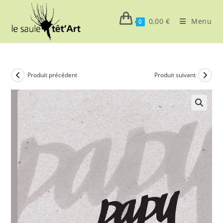
Skip
to
0,00
€
Menu
0
content
Produit précédent
Produit suivant