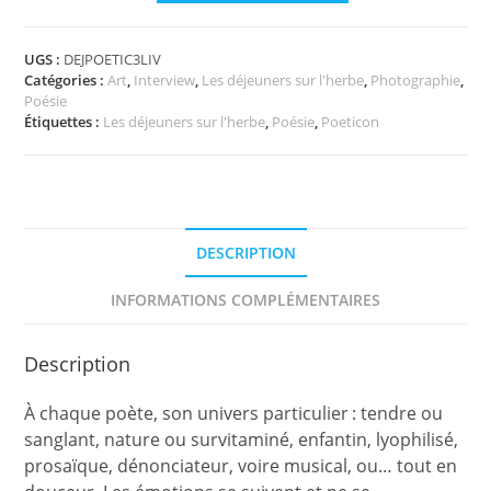
Poeticon
n°3
UGS :
DEJPOETIC3LIV
Catégories :
Art
,
Interview
,
Les déjeuners sur l'herbe
,
Photographie
,
Poésie
Étiquettes :
Les déjeuners sur l'herbe
,
Poésie
,
Poeticon
DESCRIPTION
INFORMATIONS COMPLÉMENTAIRES
Description
À chaque poète, son univers particulier : tendre ou
sanglant, nature ou survitaminé, enfantin, lyophilisé,
prosaïque, dénonciateur, voire musical, ou… tout en