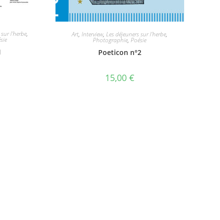
 sur l'herbe
,
Art
,
Interview
,
Les déjeuners sur l'herbe
,
sie
Photographie
,
Poésie
1
Poeticon n°2
15,00
€