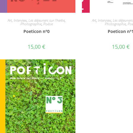
Art
,
Interview
,
Les déjeuners sur l'herbe
,
Art
,
Interview
,
Les déjeuners
Photographie
,
Poésie
Photographie
,
Poé
Poeticon n°0
Poeticon n°
15,00
€
15,00
€