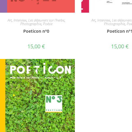
Art
,
Interview
,
Les déjeuners sur l'herbe
,
Art
,
Interview
,
Les déjeuners
Photographie
,
Poésie
Photographie
,
Poé
Poeticon n°0
Poeticon n°
15,00
€
15,00
€