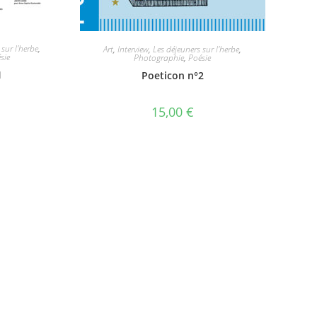
 sur l'herbe
,
Art
,
Interview
,
Les déjeuners sur l'herbe
,
sie
Photographie
,
Poésie
1
Poeticon n°2
15,00
€